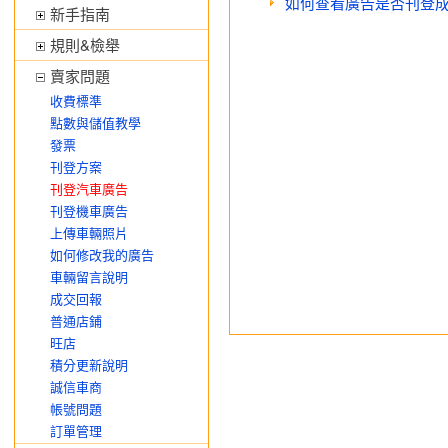
如何查看廣告是否刊登
新手指南
規則&檢舉
賣家問題
收費標準
點數與儲值教學
發票
刊登方案
刊登汽車廣告
刊登機車廣告
上傳車輛照片
如何修改我的廣告
車輛留言說明
成交回報
普通店鋪
旺店
積分更新說明
誠信車商
帳號問題
訂單管理