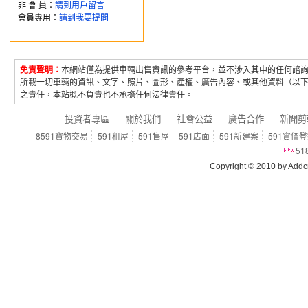
非 會 員：
請到用戶留言
會員專用：
請到我要提問
免責聲明：
本網站僅為提供車輛出售資訊的參考平台，並不涉入其中的任何諮
所載一切車輛的資訊、文字、照片、圖形、產權、廣告內容、或其他資料（以
之責任，本站概不負責也不承擔任何法律責任。
投資者專區
關於我們
社會公益
廣告合作
新聞剪
8591寶物交易
591租屋
591售屋
591店面
591新建案
591實價
5
Copyright © 2010 by Addcn