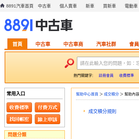
8891汽車首頁
中古車
個人賣車
新車
買新車
電動車
首頁
中古車
中古車商
汽車社群
會員
請在此輸入您的問題，如：
熱門關鍵字:
註冊會員
收費標準
常用入口
幫助中心首頁
＞
成交積分
＞ 幫助內
成交積分規則
問題分類