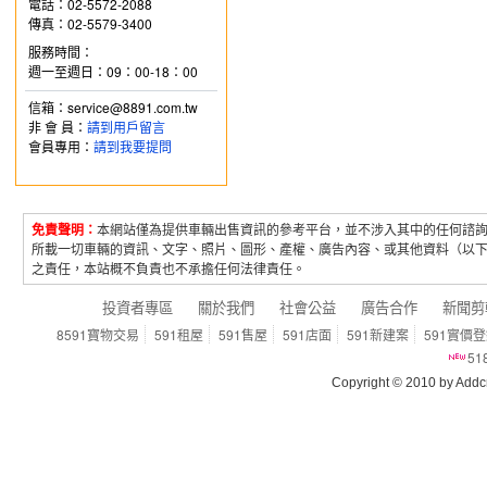
電話：02-5572-2088
傳真：02-5579-3400
服務時間：
週一至週日：09：00-18：00
信箱：service@8891.com.tw
非 會 員：
請到用戶留言
會員專用：
請到我要提問
免責聲明：
本網站僅為提供車輛出售資訊的參考平台，並不涉入其中的任何諮
所載一切車輛的資訊、文字、照片、圖形、產權、廣告內容、或其他資料（以
之責任，本站概不負責也不承擔任何法律責任。
投資者專區
關於我們
社會公益
廣告合作
新聞剪
8591寶物交易
591租屋
591售屋
591店面
591新建案
591實價
5
Copyright © 2010 by Addcn