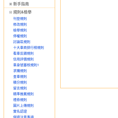
新手指南
規則&檢舉
刊登規則
修改規則
檢舉規則
停權規則
討論區規則
十大車商排行榜規則
看車反饋規則
信用評價規則
車身號審核規則1
求購規則
查車規則
積分規則
留言規則
精準推薦規則
禮券規則
圖片上傳規則
實名認證
個資注意事項