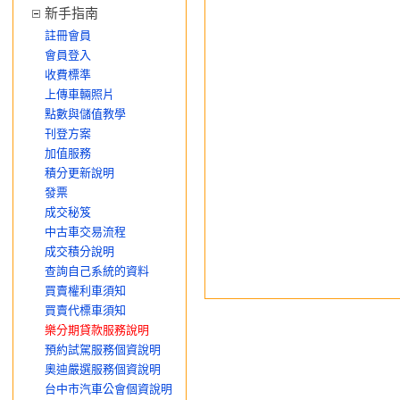
新手指南
註冊會員
會員登入
收費標準
上傳車輛照片
點數與儲值教學
刊登方案
加值服務
積分更新說明
發票
成交秘笈
中古車交易流程
成交積分說明
查詢自己系統的資料
買賣權利車須知
買賣代標車須知
樂分期貸款服務說明
預約試駕服務個資說明
奧迪嚴選服務個資說明
台中市汽車公會個資說明