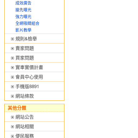
成效廣告
搶先曝光
強力曝光
全網吸睛組合
影片教學
規則&檢舉
賣家問題
買家問題
實車實價計畫
會員中心使用
手機版8891
網站條款
其他分類
網站公告
網站相關
便民服務