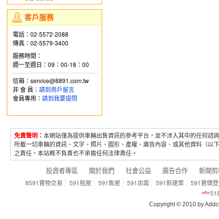
客戶服務
電話：02-5572-2088
傳真：02-5579-3400
服務時間：
週一至週日：09：00-18：00
信箱：service@8891.com.tw
非 會 員：
請到用戶留言
會員專用：
請到我要提問
免責聲明：
本網站僅為提供車輛出售資訊的參考平台，並不涉入其中的任何諮
所載一切車輛的資訊、文字、照片、圖形、產權、廣告內容、或其他資料（以
之責任，本站概不負責也不承擔任何法律責任。
投資者專區
關於我們
社會公益
廣告合作
新聞剪
8591寶物交易
591租屋
591售屋
591店面
591新建案
591實價
5
Copyright © 2010 by Addcn